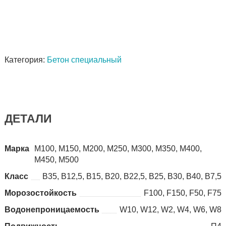
Категория:
Бетон специальный
ДЕТАЛИ
Марка
М100, М150, М200, М250, М300, М350, М400,
М450, М500
Класс
B35, В12,5, В15, В20, В22,5, В25, В30, В40, В7,5
Морозостойкость
F100, F150, F50, F75
Водонепроницаемость
W10, W12, W2, W4, W6, W8